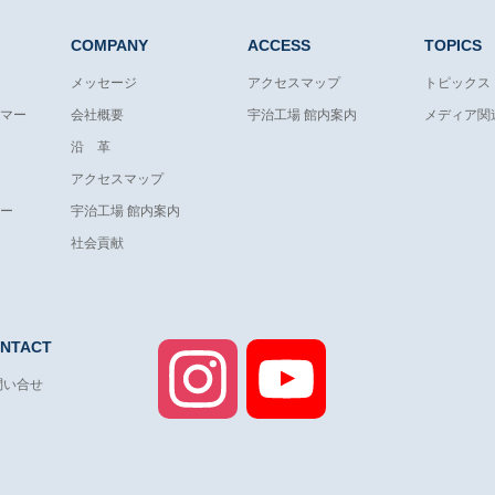
COMPANY
ACCESS
TOPICS
メッセージ
アクセスマップ
トピックス
マー
会社概要
宇治工場 館内案内
メディア関
沿 革
アクセスマップ
ー
宇治工場 館内案内
社会貢献
NTACT
Instagram
YouTube
問い合せ
Channel