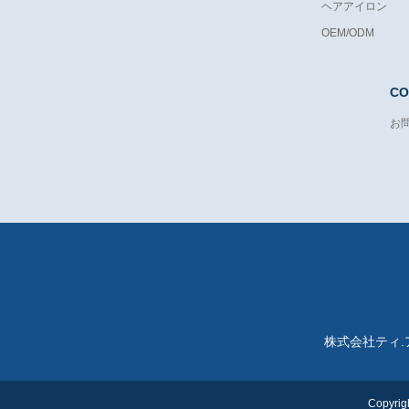
ヘアアイロン
OEM/ODM
CO
お
株式会社ティ.
Copyrig