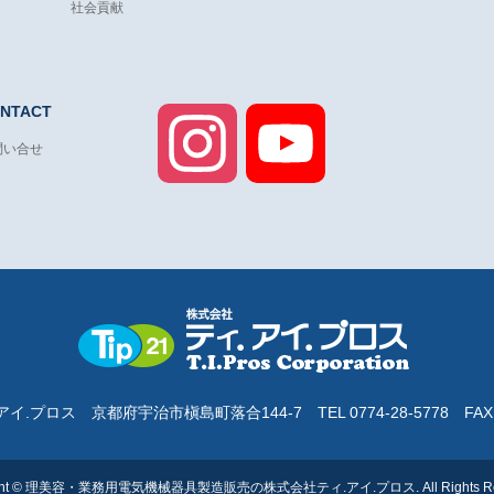
社会貢献
NTACT
Instagram
YouTube
問い合せ
Channel
アイ.プロス
京都府宇治市槇島町落合144-7
TEL 0774-28-5778 FAX
ht
©
理美容・業務用電気機械器具製造販売の株式会社ティ.アイ.プロス
. All Rights 