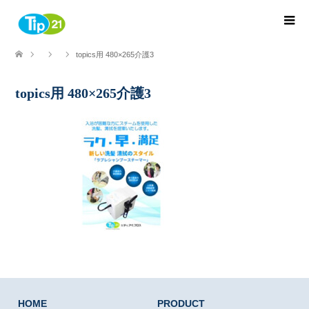
topics用 480×265介護3
topics用 480×265介護3
HOME
PRODUCT